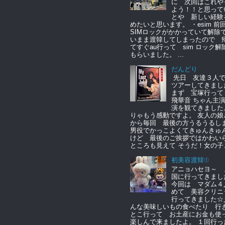
に 次回はこれや
よう！！と思って
とや 新しい経験
めたいと思います。 ・esim 
SIMロックがかかっていて解除
いまま渡韓してしまったので 
てすぐau行って sim ロック解
もらいました。 ...
だんどり
先日 友達３人
ツアーしてきまし
まず 宝塚行っ
飛華音 ちゃん主
演を観てきました
りゃもう感動ですよ。 友人の娘
から毎回 最後の方うるうるし
男役でかっこよくてきゅんきゅ
けど 最後のご挨拶ではかわい
ところも見えて そうだ！女の子..
初美容渡韓①
アニョハセヨ～ 
国に行ってきまし
今回は マダム４
めて 美容クリニ
行ってきました☆
んな美味しいもの食べたり 行
とこ行って お土産にお金も
楽しんで来ましたよ。 １回行っ