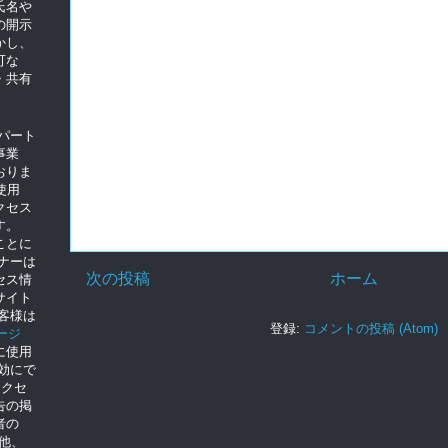
氏名や
の開示
かし、
可な
・共有
のパート
事業
おりま
使用
クセス
す。
ことに
トナーは
次の投稿
ホーム
セス情
サイト
客様は
登録:
コメントの投稿 (Atom)
ージ
に使用
を無効にで
クセ
告の掲
者の
の他、