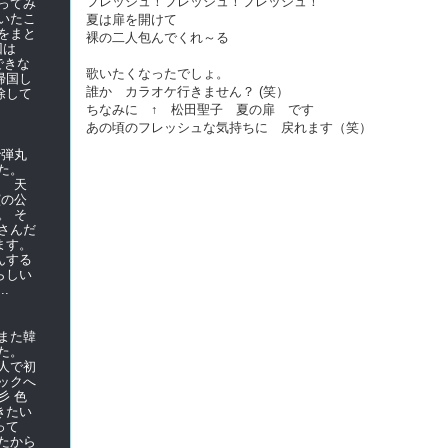
フレッシュ！フレッシュ！フレッシュ！
ってみ
いたこ
夏は扉を開けて
をまと
裸の二人包んでくれ～る
前回は
できな
歌いたくなったでしょ。
帰国し
誰か カラオケ行きません？ (笑）
除して
ちなみに ↑ 松田聖子 夏の扉 です
あの頃のフレッシュな気持ちに 戻れます（笑）
で弾丸
た。
て 天
演の公
。 そ
さんだ
ます。
んする
らしい
.
また韓
た。
人で初
ックへ
彡 色
きたい
使って
たから