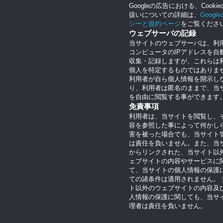
Googleの広告における、Cooki
扱いについての詳細は、
Googl
シーと規約ページ
をご覧くださ
ウェブサーバの記録
当サイトのウェブサーバは、利
コンピュータのIPアドレスを自
収集・記録しますが、これらは
個人を特定するものではありま
利用者が自ら個人情報を開示し
り、利用者は匿名のままで、当
を自由に閲覧する事ができます
免責事項
利用者は、当サイトを閲覧し、
容を参照した事によって何かし
害を被った場合でも、当サイト
は責任を負いません。また、当
からリンクされた、当サイト以
ェブサイトの内容やサービスに
て、当サイトの個人情報の保護
ての諸条件は適用されません。 
ト以外のウェブサイトの内容及
人情報の保護に関しても、当サ
理者は責任を負いません。