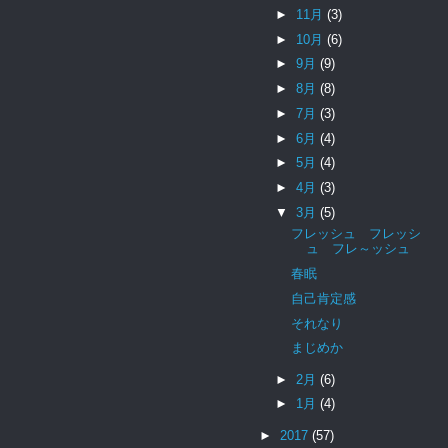
►
11月
(3)
►
10月
(6)
►
9月
(9)
►
8月
(8)
►
7月
(3)
►
6月
(4)
►
5月
(4)
►
4月
(3)
▼
3月
(5)
フレッシュ フレッシ
ュ フレ～ッシュ
春眠
自己肯定感
それなり
まじめか
►
2月
(6)
►
1月
(4)
►
2017
(57)