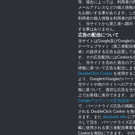
等、場合によっては、利用者の
メールアドレスなどの個人情報
をお願いする事があります。し
利用者の個人情報を利用者の許
く、当サイトから第三者へ開示
する事はありません。
広告の配信について
当サイトはGoogle及びGoogle
ナーウェブサイト（第三者配信
者）の提供する広告を設置して
す。その広告配信にはCookieを
し、当サイトを含めた過去のア
情報に基づいて広告を配信しま
DoubleClick Cookie
を使用する
より、GoogleやGoogleのパー
当サイトや他のサイトへのアク
報に基づいて、適切な広告を当
上でお客様に表示できます。 お
Googleアカウントの広告設定ペ
で、パーソナライズ広告の掲載
される DoubleClick Cookie 
きます。また
aboutads.info
にア
スして頂き、パーソナライズ広
載に使用される第三者配信事業
Cookieを無効にできます。 そ