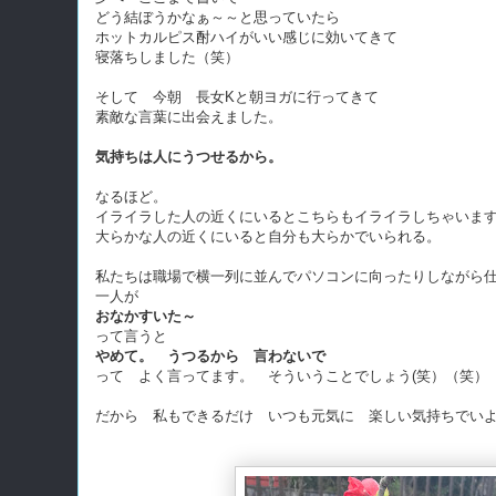
どう結ぼうかなぁ～～と思っていたら
ホットカルピス酎ハイがいい感じに効いてきて
寝落ちしました（笑）
そして 今朝 長女Kと朝ヨガに行ってきて
素敵な言葉に出会えました。
気持ちは人にうつせるから。
なるほど。
イライラした人の近くにいるとこちらもイライラしちゃいま
大らかな人の近くにいると自分も大らかでいられる。
私たちは職場で横一列に並んでパソコンに向ったりしながら
一人が
おなかすいた～
って言うと
やめて。 うつるから 言わないで
って よく言ってます。 そういうことでしょう(笑）（笑）
だから 私もできるだけ いつも元気に 楽しい気持ちでい