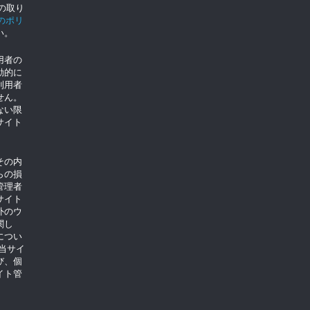
eの取り
eのポリ
い。
用者の
動的に
利用者
せん。
ない限
サイト
。
その内
らの損
管理者
サイト
外のウ
関し
につい
当サイ
び、個
イト管