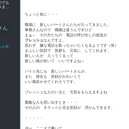
のでも
...
ちょっと前に・・・
職場に 新しいパートさんたちが入ってきました。
さん
事務さんなので 職種は違うんですけど
まぁ～ その方たちの 電話の呼び出しの放送が
フレッシュ
なんですよ。
思わず 嫌な電話も取っちゃいたくなるようです（笑）
ルを表
まぶしい笑顔で 挨拶も 元気に してくれます。
新しい人が 入ってくるって
新しい風が吹いて いいですよね～
バイト先にも 新しいパートさんが。
また 彼女も 笑顔がかわいくて
いい風吹かせてくれそうです。
フレッシュな人がいると 元気をもらえますよね
素敵な人を思い出すとき・・・
その人の キラッ☆と光る笑顔が 浮かんできます。
・・・・・
夕べ ここまで書いて