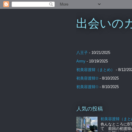
出会いのカケ
八王子
- 10/21/2025
Army
- 10/19/2025
初美容渡韓（まとめ）
- 8/12/20
初美容渡韓②
- 8/10/2025
初美容渡韓①
- 8/10/2025
人気の投稿
初美容渡韓（まと
色んなところにBT
て 前回の初渡韓