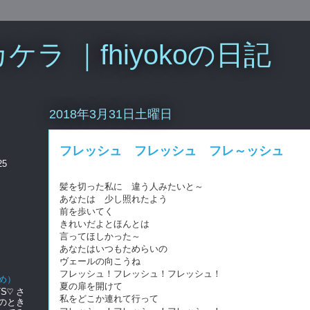
ラ ｜fhiyokoの日記
2018年3月31日土曜日
フレッシュ フレッシュ フレ～ッシュ
25
髪を切った私に 違う人みたいと～
あなたは 少し照れたよう
前を歩いてく
きれいだよとほんとは
言ってほしかった～
あなたはいつもためらいの
ヴェールの向こうね
フレッシュ！フレッシュ！フレッシュ！
め）
夏の扉を開けて
S♡ さ
私をどこか連れて行って
のとき