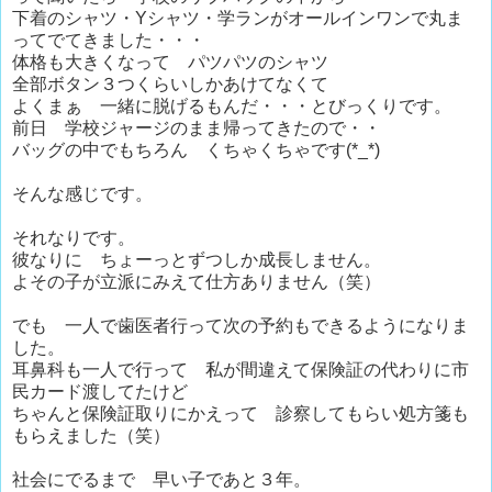
下着のシャツ・Yシャツ・学ランがオールインワンで丸ま
ってでてきました・・・
体格も大きくなって パツパツのシャツ
全部ボタン３つくらいしかあけてなくて
よくまぁ 一緒に脱げるもんだ・・・とびっくりです。
前日 学校ジャージのまま帰ってきたので・・
バッグの中でもちろん くちゃくちゃです(*_*)
そんな感じです。
それなりです。
彼なりに ちょーっとずつしか成長しません。
よその子が立派にみえて仕方ありません（笑）
でも 一人で歯医者行って次の予約もできるようになりま
した。
耳鼻科も一人で行って 私が間違えて保険証の代わりに市
民カード渡してたけど
ちゃんと保険証取りにかえって 診察してもらい処方箋も
もらえました（笑）
社会にでるまで 早い子であと３年。