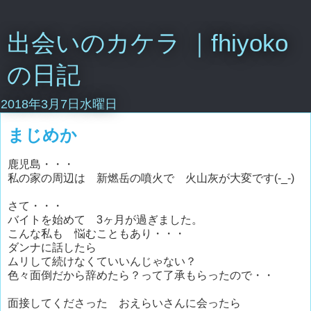
出会いのカケラ ｜fhiyoko
の日記
2018年3月7日水曜日
まじめか
鹿児島・・・
私の家の周辺は 新燃岳の噴火で 火山灰が大変です(-_-)
さて・・・
バイトを始めて 3ヶ月が過ぎました。
こんな私も 悩むこともあり・・・
ダンナに話したら
ムリして続けなくていいんじゃない？
色々面倒だから辞めたら？って了承もらったので・・
面接してくださった おえらいさんに会ったら