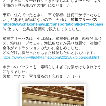
ど まっ次回女子旅行くときの楽しみにしよ〜と今回は女
子旅の下見も兼ねての旅行になりました。
東京に住んでいたときに 車で箱根には何回か行ったらし
いけどあまり記憶にないので 今回は
箱根フリーパス
https://www.hakonenavi.jp/transportation/ticket/freepass
/
を使って 公共交通機関で観光してきました。
箱根フリーパスは 小田急線、箱根登山鉄道、箱根登山バ
ス、箱根ロープウェイ、海賊船などが乗り放題で 箱根町
全体がアトラクションみたいに楽しめました。
どんだけお得だったかもまた検証したいとおもいます。
https://www.xn--v9juf4f4am1o.com/2023/07/blog-post.html
ホテルのブッフェも 素晴らしすぎてお腹がはちきれそう
になりました。
興奮しすぎて 写真撮るのも忘れました（汗）