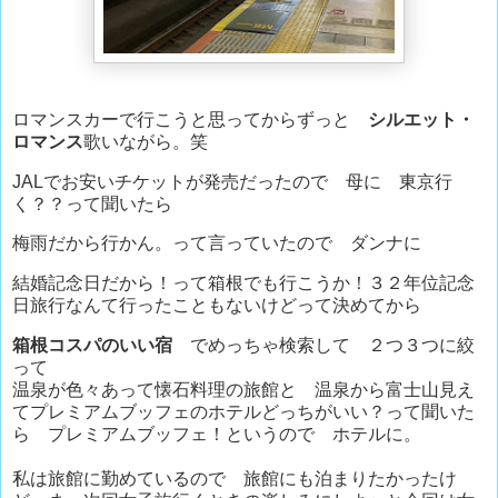
ロマンスカーで行こうと思ってからずっと
シルエット・
ロマンス
歌いながら。笑
JALでお安いチケットが発売だったので 母に 東京行
く？？って聞いたら
梅雨だから行かん。って言っていたので ダンナに
結婚記念日だから！って箱根でも行こうか！３２年位記念
日旅行なんて行ったこともないけどって決めてから
箱根コスパのいい宿
でめっちゃ検索して ２つ３つに絞
って
温泉が色々あって懐石料理の旅館と 温泉から富士山見え
てプレミアムブッフェのホテルどっちがいい？って聞いた
ら プレミアムブッフェ！というので ホテルに。
私は旅館に勤めているので 旅館にも泊まりたかったけ