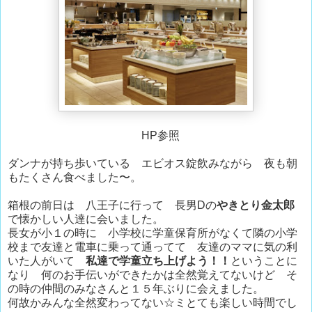
HP参照
ダンナが持ち歩いている エビオス錠飲みながら 夜も朝
もたくさん食べました〜。
箱根の前日は 八王子に行って 長男Dの
やきとり金太郎
で懐かしい人達に会いました。
長女が小１の時に 小学校に学童保育所がなくて隣の小学
校まで友達と電車に乗って通ってて 友達のママに気の利
いた人がいて
私達で学童立ち上げよう！！
ということに
なり 何のお手伝いができたかは全然覚えてないけど そ
の時の仲間のみなさんと１５年ぶりに会えました。
何故かみんな全然変わってない☆ミとても楽しい時間でし