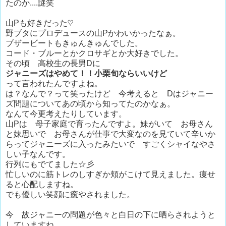
たのか....謎笑
山Pも好きだった♡
野ブタにプロデュースの山Pかわいかったなぁ。
ブザービートもきゅんきゅんでした。
コード・ブルーとかクロサギとか大好きでした。
その頃 高校生の長男Dに
ジャニーズ
はやめて！！小栗旬ならいいけど
って言われたんですよね。
は？なんで？って笑ったけど 今考えると Dはジャニー
ズ問題についてあの頃から知ってたのかなぁ。
なんて今更考えたりしています。
山Pは 母子家庭で育ったんですよ。妹がいて お母さん
と妹思いで お母さんが仕事で大変なのを見ていて辛いか
らってジャニーズに入ったみたいで すごくシャイなやさ
しい子なんです。
行列にもでてました☆彡
忙しいのに筋トレのしすぎか頬がこけて見えました。痩せ
ると心配しますね。
でも優しい笑顔に癒やされました。
今 故ジャニーの問題が色々と白日の下に晒らされようと
していますね。