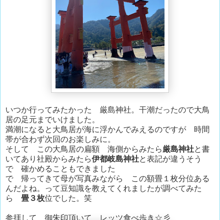
いつか行ってみたかった 厳島神社。干潮だったので大鳥
居の足元までいけました。
満潮になると大鳥居が海に浮かんでみえるのですが 時間
帯が合わず次回のお楽しみに。
そして この大鳥居の扁額 海側からみたら
厳島神社
と書
いてあり社殿からみたら
伊都岐島神社
と表記が違うそう
で 確かめることもできました
で 帰ってきて母が写真みながら この額畳１枚分位ある
んだよね。って豆知識を教えてくれましたが調べてみた
ら
畳３枚
位でした。笑
参拝して 御朱印頂いて レッツ食べ歩き☆彡