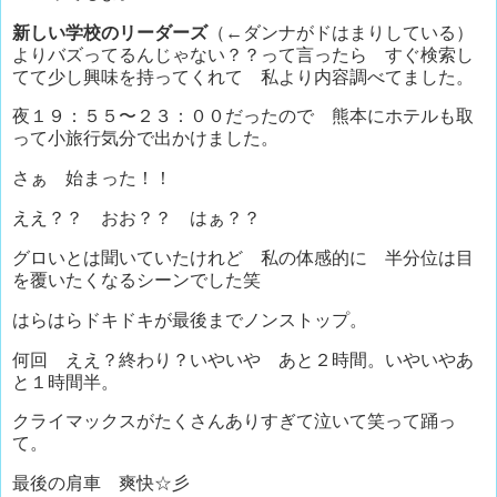
新しい学校のリーダーズ
（←ダンナがドはまりしている）
よりバズってるんじゃない？？って言ったら すぐ検索し
てて少し興味を持ってくれて 私より内容調べてました。
夜１９：５５〜２３：００だったので 熊本にホテルも取
って小旅行気分で出かけました。
さぁ 始まった！！
ええ？？ おお？？ はぁ？？
グロいとは聞いていたけれど 私の体感的に 半分位は目
を覆いたくなるシーンでした笑
はらはらドキドキが最後までノンストップ。
何回 ええ？終わり？いやいや あと２時間。いやいやあ
と１時間半。
クライマックスがたくさんありすぎて泣いて笑って踊っ
て。
最後の肩車 爽快☆彡