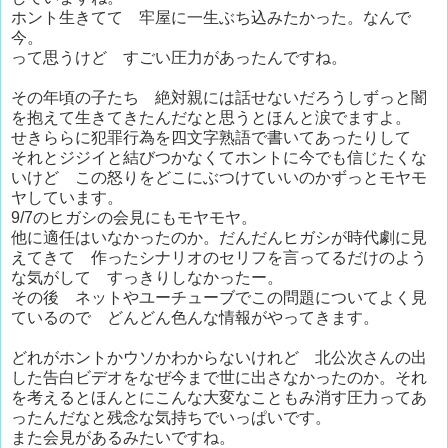
ホント生きてて 牢屋に一生ぶち込みたかった。なんで
今。
って思うけど すごい圧力があったんですね。
その年頃の子たち 絶対親には話せないだろうしずっと闇
を抱えて生きてきたんだなと思うとほんと涙でますよ。
せきららに犯罪行為を四文字熟語で書いてあったりして
それとジジイと結びつかなくてホントに今でも信じたくな
いけど この怒りをどこにぶつけていいのかずっとモヤモ
ヤしています。
9/7のヒガシの会見にもモヤモヤ。
他に適任はいなかったのか。だんだんヒガシが時代劇に見
えてきて 作ったシナリオのセリフを言ってるだけのよう
な気がして すっきりしなかったー。
その後 ネットやユーチューブでこの問題についてよく見
ているので どんどん色んな情報がやってきます。
どれがホントかウソかわからないけれど 北公次さんの出
した告白ビデオをなぜ今まで世に出さなかったのか。それ
を考えるとほんとにこんな大変なこともみ消す圧力ってあ
ったんだなと残念な気持ちでいっぱいです。
また会見があるみたいですね。