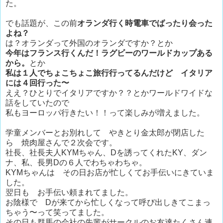
た。
でも話題が、この前
オランダ行く時電車でばったり会った
よね？
は？オランダって外国のオランダですか？とか
今年はフランス行くんだ！ラグビーのワールドカップある
から。
とか
私は１人でちょこちょこ旅行行ってるんだけど イタリア
には４回行った〜
ええ？ひとりでイタリアですか？？とかワールドワイドな
話をしていたので
私もヨーロッパ行きたい！！って楽しみが増えました。
学童メンバーとお別れして やきとり金太郎が閉店した
ら 焼肉屋さんで２次会です。
社長、社長夫人KYMちゃん、Dを誘ってくれたKY、ダン
ナ、私、長男Dの６人でわちゃわちゃ。
KYMちゃんは その日お店が忙しくてお手伝いにきていま
した。
翌日も お手伝い頼まれてました。
お陰様で Dが来てから忙しくなって呼び出しきてこまっ
ちゃう〜って笑ってました。
その日も群馬の会社の先輩がサークルのお友達たくさん連