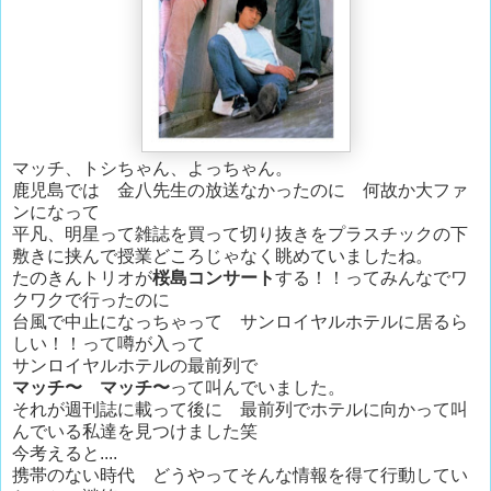
マッチ、トシちゃん、よっちゃん。
鹿児島では 金八先生の放送なかったのに 何故か大ファ
ンになって
平凡、明星って雑誌を買って切り抜きをプラスチックの下
敷きに挟んで授業どころじゃなく眺めていましたね。
たのきんトリオが
桜島コンサート
する！！ってみんなでワ
クワクで行ったのに
台風で中止になっちゃって サンロイヤルホテルに居るら
しい！！って噂が入って
サンロイヤルホテルの最前列で
マッチ〜 マッチ〜
って叫んでいました。
それが週刊誌に載って後に 最前列でホテルに向かって叫
んでいる私達を見つけました笑
今考えると....
携帯のない時代 どうやってそんな情報を得て行動してい