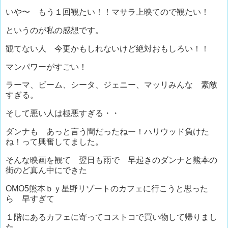
いや〜 もう１回観たい！！マサラ上映てので観たい！
というのが私の感想です。
観てない人 今更かもしれないけど絶対おもしろい！！
マンパワーがすごい！
ラーマ、ビーム、シータ、ジェニー、マッリみんな 素敵
すぎる。
そして悪い人は極悪すぎる・・
ダンナも あっと言う間だったねー！ハリウッド負けた
ね！って興奮してました。
そんな映画を観て 翌日も雨で 早起きのダンナと熊本の
街のど真ん中にできた
OMO5熊本ｂｙ星野リゾートのカフェに行こうと思った
ら 早すぎて
１階にあるカフェに寄ってコストコで買い物して帰りまし
た。