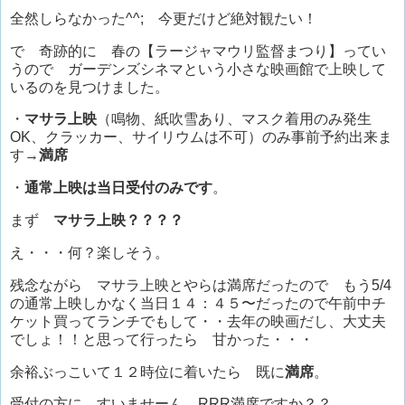
全然しらなかった^^; 今更だけど絶対観たい！
で 奇跡的に 春の【ラージャマウリ監督まつり】ってい
うので ガーデンズシネマという小さな映画館で上映して
いるのを見つけました。
・
マサラ上映
（鳴物、紙吹雪あり、マスク着用のみ発生
OK、クラッカー、サイリウムは不可）のみ事前予約出来ま
す→
満席
・
通常上映は当日受付のみです
。
まず
マサラ上映？？？？
え・・・何？楽しそう。
残念ながら マサラ上映とやらは満席だったので もう5/4
の通常上映しかなく当日１４：４５〜だったので午前中チ
ケット買ってランチでもして・・去年の映画だし、大丈夫
でしょ！！と思って行ったら 甘かった・・・
余裕ぶっこいて１２時位に着いたら 既に
満席
。
受付の方に すいませーん、RRR満席ですか？？