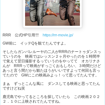
RRR 公式HP引用⇈
https://rrr-movie.jp/
GW前に イッテQを観てたんですよ。
そしたらガンバレルーヤの二人がRRRのナートゥダンスっ
ていうのを 映画ではレッスン２ヶ月やったのを１時間半
で覚えて翌日撮影するっていうのをやってて オカリナさ
んが RRRって映画がすっごくおもしろい、３時間だけど
あっと言う間だから観たほうがいいですよって何回も言っ
てたので GWにこの映画みよっ！って思ってたんです。
まぁ ずっとこんな風に ダンスしてる映画と思ってたん
ですけどね笑
鹿児島でやってるところを探していたら この映画２０２
２．１０に上映されてたんですね。