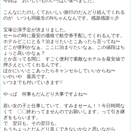
今回は おいしいものいっぱい食べました。
こんなにたのしくておいしい旅行のだんどり組んでくれる
のが いつも同級生のNちゃんなんです。感謝感謝☆彡
宝塚公演予定が決まりました。
セールの時に最安の価格で航空券手配してくれるんです。
ホテルどこにとる？泊まりたいとこあったら言ってね〜
どこが便利かなぁ、ここに泊まりたいなぁ。この値段はち
ょっと高いかなぁ？
とか言ってる間に すごく便利で素敵なホテルを最安値で
押さえといてくれるんです。
ほかにいいとこあったらキャンセルしていいからね〜
いやいや 最高です。
いつまでも付いていきます♡
やっぱ 何事もだんどり大事ですよね〜
若い女の子と仕事していて、すみませーん！！今日時間な
くて 〇〇終わってませんのでお願いします。って引き継
ぎをもらいます。
で 翌日も。その翌日も。
もうちょっとだんどり良くできないかなと思いながら