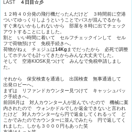
LAST
４日目☆彡
１２時４０分発の飛行機だったんだけど ３時間前に空港
ついてゆっくりしようということでバスが混んでるかも
すぐ来ないかもしれないから 部屋を８時に出てチェック
アウトすることにしました。
割と いい時間に着いて セルフチェックインして セル
フで荷物預けて 免税手続きへ。
荷物がねぇ チェジュは
14Kg
までだったから 必死で調整
してホテルでも計ってきたからみんな大丈夫でした。
そして 空港KIOSK見つけて みんなで免税申請しまし
た。
それから 保安検査を通過し 出国検査 無事通過して
出発ロビーへ。
まずは リファンドカウンター見つけて キャッシュバッ
ク手続きへ。
前回6月は 対人カウンター人が並んでいたので 機械に案
内されたので ウォンかドルでしか返金できないと言われ
たけど 対人カウンターなら円で返金してくれるって ど
こかでみたのでカウンターに並んでみたら 円で返してく
れました。しかも３０００円もあった笑
友達はもっと笑