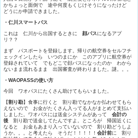
かちょっと面倒で 途中何度もくじけそうになったけど
どうにか申請できました。
・仁川スマートパス
これは 仁川から出国するときに
顔パス
になるアプ
リ？？
まず パスポートを登録します。帰りの航空券をセルフチ
ェックインしたら いつのまにか このアプリに航空券が
登録されていて でもどこで顔パスになったのか わから
ないまま流れるまま 出国審査が終わりました。謎。。。
・WAOPASSの使い方
今回 ワオパスにたくさん助けてもらいました。
【
割り勘
】食事に行くと 割り勘でなかなか払わせてもら
えないので お金がたくさん入ってる人がまとめて支払い
しました。ワオパスには送金システムがあって
会計の
後
割り勘で送金してたんですよ。ところが 帰国近くに
なると お金もあまり入っていないので 割り勘どうしよ
うか。。。と考えたら そうだ！！！！！
会計前
に 割り