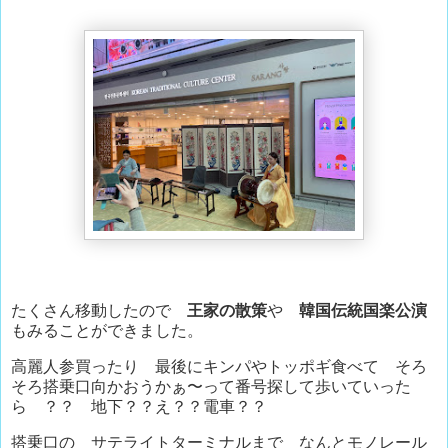
たくさん移動したので
王家の散策
や
韓国伝統国楽公演
もみることができました。
高麗人参買ったり 最後にキンパやトッポギ食べて そろ
そろ搭乗口向かおうかぁ〜って番号探して歩いていった
ら ？？ 地下？？え？？電車？？
搭乗口の サテライトターミナルまで なんとモノレール