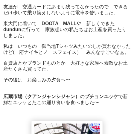
友達が 交通カードにあまり残ってなかったので できる
だけ歩いて乗り換えしないように電車を使いました。
東大門に着いて
DOOTA MALL
や 新しくできた
dundun
に行って 家族想いの私たちはお土産を買ったり
しました。
私は いつもの 御当地Tシャツみたいのしか買わなかった
けど(一応ナイキとノースフェイス） みんなすごいなぁ。
百貨店とかブランドものとか 大好きな家族へ素敵なお土
産たくさん買ってた。
その後は お楽しみの夕食へ〜
広蔵市場（クアンジャンシジャン）
の
プチョンユッケ
で新
鮮なユッケとたこの踊り食いを食べました〜