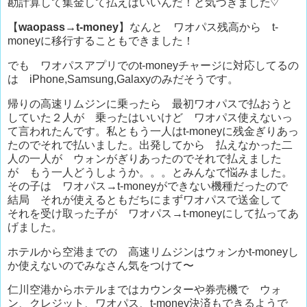
勘計算して集金して払えばいいんだ！と気づきました♡
【
waopass→t-money
】なんと ワオパス残高から t-
moneyに移行することもできました！
でも ワオパスアプリでのt-moneyチャージに対応してるの
は iPhone,Samsung,Galaxyのみだそうです。
帰りの高速リムジンに乗ったら 最初ワオパスで払おうと
していた２人が 乗ったはいいけど ワオパス使えないっ
て言われたんです。私ともう一人はt-moneyに残金ぎりあっ
たのでそれで払いました。出発してから 払えなかった二
人の一人が ウォンがぎりあったのでそれで払えました
が もう一人どうしようか。。。とみんなで悩みました。
その子は ワオパス→t-moneyができない機種だったので
結局 それが使えるともだちにまずワオパスで送金して
それを受け取った子が ワオパス→t-moneyにして払ってあ
げました。
ホテルから空港までの 高速リムジンはウォンかt-moneyし
か使えないのでみなさん気をつけて〜
仁川空港からホテルまではカウンターや券売機で ウォ
ン、クレジット、ワオパス、t-money決済もできるようで