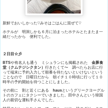
新鮮でおいしかった♡みそはごはんに混ぜて♡
ホテルが 明洞しかも６月に泊まったホテルとたまたま一
緒だったから 便利でした。
２日目☆彡
BTS
や有名人も通う ミシュランにも掲載された
金豚食
堂（クムテジシクタン）
行きたくて〜 調べたらお店に行
って端末に予約入力して順番を待たないといけないという
ことなので 日曜日だから 朝イチ１０時頃に行って１０
時半の予約開始を待つことにしました。
その前に 割と近くにある
haus
というグリークヨーグル
トのカフェにタクシーでいきました。田中さんという韓国
人の親切な運転手さんでした。