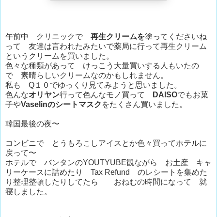
午前中 クリニックで
再生クリームを
塗ってくださいね
って 友達は言われたみたいで薬局に行って再生クリーム
というクリームを買いました。
色々な種類があって けっこう大量買いする人もいたの
で 素晴らしいクリームなのかもしれません。
私も Q１０でゆっくり見てみようと思いました。
色んな
オリヤン
行って色んなモノ買って
DAISO
でもお菓
子や
Vaselinのシートマスク
をたくさん買いました。
韓国最後の夜〜
コンビニで とうもろこしアイスとか色々買ってホテルに
戻って〜
ホテルで バンタンのYOUTYUBE観ながら お土産 キャ
リーケースに詰めたり Tax Refund のレシートを集めた
り整理整頓したりしてたら おねむの時間になって 就
寝しました。