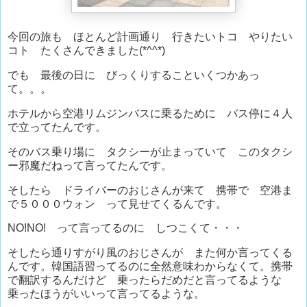
今回の旅も ほとんど計画通り 行きたいトコ やりたい
コト たくさんできました(*^^*)
でも 最後の日に びっくりすることいくつかあっ
て。。。
ホテルから空港リムジンバスに乗るために バス停に４人
で立ってたんです。
そのバス乗り場に タクシーが止まっていて このタクシ
ー邪魔だねって言ってたんです。
そしたら ドライバーのおじさんが来て 携帯で 空港ま
で５０００ウォン って見せてくるんです。
NO!NO! って言ってるのに しつこくて・・・
そしたら通りすがり風のおじさんが また何か言ってくる
んです。韓国語習ってるのに全然意味わからなくて。携帯
で翻訳するんだけど 乗ったらだめだと言ってるような
乗ったほうがいいって言ってるような。