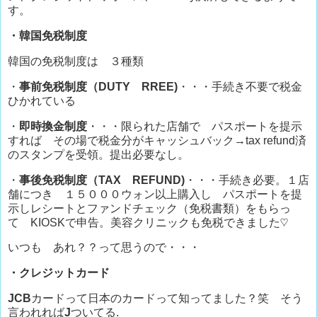
す。
・韓国免税制度
韓国の免税制度は ３種類
・
事前免税制度（DUTY RREE)
・・・手続き不要で税金
ひかれている
・
即時換金制度
・・・限られた店舗で パスポートを提示
すれば その場で税金分がキャッシュバック→tax refund済
のスタンプを受領。提出必要なし。
・
事後免税制度（TAX REFUND)
・・・手続き必要。１店
舗につき １５０００ウォン以上購入し パスポートを提
示しレシートとファンドチェック（免税書類）をもらっ
て KIOSKで申告。美容クリニックも免税できました♡
いつも あれ？？って思うので・・・
・クレジットカード
JCB
カードって日本のカードって知ってました？笑 そう
言われれば
J
ついてる.