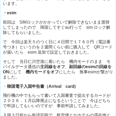
います。
・esim
前回は SIMロックがかかっていて解除できないまま渡韓
してしまったので 帰国してすぐau行って sim ロック解
除してもらいました。
で 今回は楽天５のつく日に４日間で１７６０円（電話番
号つき）というのを２週間くらい前に購入して QRコード
が届いたら esim 追加で設定しておきました。
そして 当日仁川空港に着いたら 機内モードのまま モ
バイルデータ通信の
主回線をオフ
、
副回線のesimの回線を
ON
にして
機内モードをオフ
にしたら 無事esimが繋がり
ました。
・
韓国電子入国申告書（Arrival card)
飛行機の中でもらって書いて入国審査で提出するカードが
２０２６．１月以降廃止になるということで 今はどちら
で申請してもいいのですが 事前申請してみました。
入国３日前から申請可能で 航空便とかホテルの滞在地と