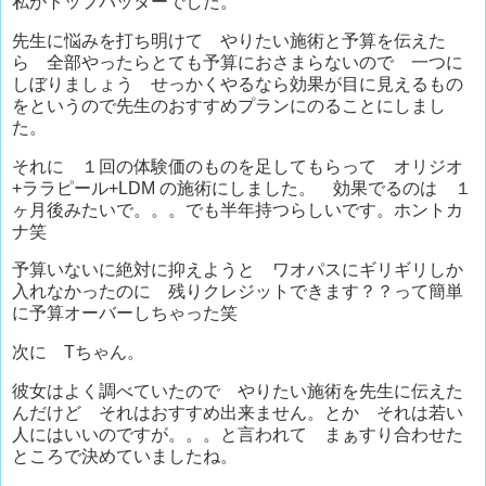
私がトップバッターでした。
先生に悩みを打ち明けて やりたい施術と予算を伝えた
ら 全部やったらとても予算におさまらないので 一つに
しぼりましょう せっかくやるなら効果が目に見えるもの
をというので先生のおすすめプランにのることにしまし
た。
それに １回の体験価のものを足してもらって オリジオ
+ララピール+LDM の施術にしました。 効果でるのは １
ヶ月後みたいで。。。でも半年持つらしいです。ホントカ
ナ笑
予算いないに絶対に抑えようと ワオパスにギリギリしか
入れなかったのに 残りクレジットできます？？って簡単
に予算オーバーしちゃった笑
次に Tちゃん。
彼女はよく調べていたので やりたい施術を先生に伝えた
んだけど それはおすすめ出来ません。とか それは若い
人にはいいのですが。。。と言われて まぁすり合わせた
ところで決めていましたね。