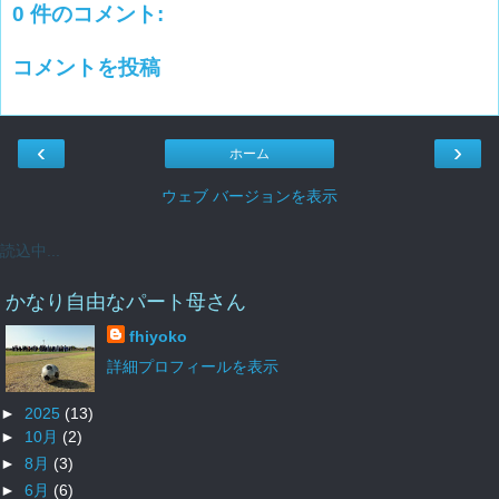
0 件のコメント:
コメントを投稿
‹
›
ホーム
ウェブ バージョンを表示
読込中...
かなり自由なパート母さん
fhiyoko
詳細プロフィールを表示
►
2025
(13)
►
10月
(2)
►
8月
(3)
►
6月
(6)