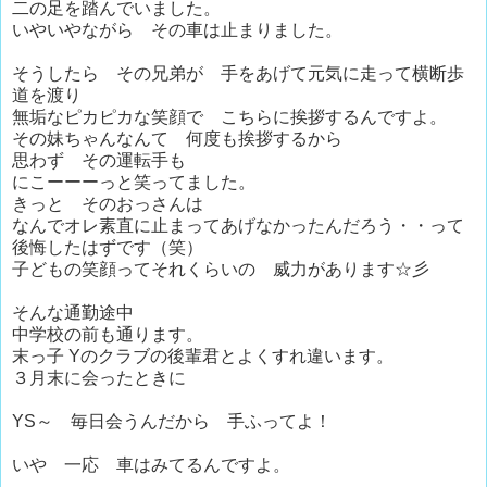
二の足を踏んでいました。
いやいやながら その車は止まりました。
そうしたら その兄弟が 手をあげて元気に走って横断歩
道を渡り
無垢なピカピカな笑顔で こちらに挨拶するんですよ。
その妹ちゃんなんて 何度も挨拶するから
思わず その運転手も
にこーーーっと笑ってました。
きっと そのおっさんは
なんでオレ素直に止まってあげなかったんだろう・・って
後悔したはずです（笑）
子どもの笑顔ってそれくらいの 威力があります☆彡
そんな通勤途中
中学校の前も通ります。
末っ子 Yのクラブの後輩君とよくすれ違います。
３月末に会ったときに
YS～ 毎日会うんだから 手ふってよ！
いや 一応 車はみてるんですよ。