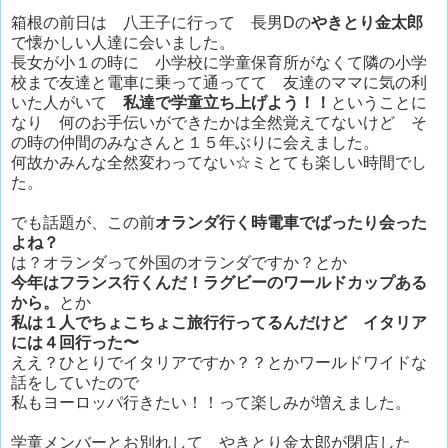
箱根の前日は 八王子に行って 長男Dの
やきとり金太郎
で懐かしい人達に会いました。
長女が小１の時に 小学校に学童保育所がなくて隣の小学
校まで友達と電車に乗って通ってて 友達のママに気の利
いた人がいて
私達で学童立ち上げよう！！
ということに
なり 何のお手伝いができたかは全然覚えてないけど そ
の時の仲間のみなさんと１５年ぶりに会えました。
何故かみんな全然変わってない☆ミとても楽しい時間でし
た。
でも話題が、この前
オランダ行く時電車でばったり会った
よね？
は？オランダって外国のオランダですか？とか
今年はフランス行くんだ！ラグビーのワールドカップある
から。
とか
私は１人でちょこちょこ旅行行ってるんだけど イタリア
には４回行った〜
ええ？ひとりでイタリアですか？？とかワールドワイドな
話をしていたので
私もヨーロッパ行きたい！！って楽しみが増えました。
学童メンバーとお別れして やきとり金太郎が閉店した