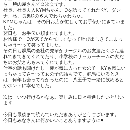
ら 焼肉屋さんで２次会です。
社長、社長夫人KYMちゃん、Dを誘ってくれたKY、ダン
ナ、私、長男Dの６人でわちゃわちゃ。
KYMちゃんは その日お店が忙しくてお手伝いにきていま
した。
翌日も お手伝い頼まれてました。
お陰様で Dが来てから忙しくなって呼び出しきてこまっ
ちゃう〜って笑ってました。
その日も群馬の会社の先輩がサークルのお友達たくさん連
れてきてきてくれてたり、小学校のサッカーチームの友だ
ちのお父さんも来てくれてました。
仕事の話も聞けたし 俺が気に入った女の子 KYも気にい
っちゃってさ〜って女の子の話もでて、群馬にいるとき
は 何年も会ってなかったのに 八王子で一緒に飲めると
かホントに幸せでした。
次は いつ行けるかなぁ。楽しみに日々精進したいと思い
ます。
今日も最後まで読んでいただきありがとうございます。
今日もみなさんに何かいいことありますように♥