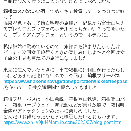
日旅行なんて行ったこともないけどって決めてから
箱根コスパのいい宿
でめっちゃ検索して ２つ３つに絞
って
温泉が色々あって懐石料理の旅館と 温泉から富士山見え
てプレミアムブッフェのホテルどっちがいい？って聞いた
ら プレミアムブッフェ！というので ホテルに。
私は旅館に勤めているので 旅館にも泊まりたかったけ
ど まっ次回女子旅行くときの楽しみにしよ〜と今回は女
子旅の下見も兼ねての旅行になりました。
東京に住んでいたときに 車で箱根には何回か行ったらし
いけどあまり記憶にないので 今回は
箱根フリーパス
https://www.hakonenavi.jp/transportation/ticket/freepass
/
を使って 公共交通機関で観光してきました。
箱根フリーパスは 小田急線、箱根登山鉄道、箱根登山バ
ス、箱根ロープウェイ、海賊船などが乗り放題で 箱根町
全体がアトラクションみたいに楽しめました。
どんだけお得だったかもまた検証したいとおもいます。
https://www.xn--v9juf4f4am1o.com/2023/07/blog-post.html