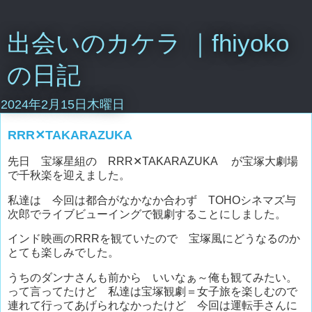
出会いのカケラ ｜fhiyoko
の日記
2024年2月15日木曜日
RRR✕TAKARAZUKA
先日 宝塚星組の RRR✕TAKARAZUKA が宝塚大劇場
で千秋楽を迎えました。
私達は 今回は都合がなかなか合わず TOHOシネマズ与
次郎でライブビューイングで観劇することにしました。
インド映画のRRRを観ていたので 宝塚風にどうなるのか
とても楽しみでした。
うちのダンナさんも前から いいなぁ～俺も観てみたい。
って言ってたけど 私達は宝塚観劇＝女子旅を楽しむので
連れて行ってあげられなかったけど 今回は運転手さんに