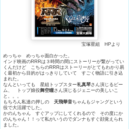
宝塚星組 HPより
めっちゃ めっちゃ面白かった。
インド映画のRRRは３時間の間にストーリーが繋がってい
くんだけど こちらのRRRはストーリーがとてもわかり易
く最初から目的がはっきりしていて すごく物語に引き込
まれた。
なんといっても 星組トップスター
礼真琴
さん演じるビー
ム、 トップ娘役
舞空瞳
さん演じるジェニーの美しいこ
と。。。
もちろん私達の押しの
天飛華音
ちゃんもジャングという
役で大活躍でした。
かのんちゃん すぐアップにしてくれるので その度にか
のんちゃん！！って私がいうのでダンナもすぐ顔覚えられ
ました。