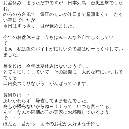
お盆休み まっただ中ですが 日本列島 台風直撃でした
ね。
のろのろ台風で 気圧のせいか昨日まで超頭重くて だる
い毎日でしたが
今日はすっきり 目が覚めました。
今年のお盆休みは うちはみーんな各自忙しくしてい
て・・
まぁ 私は夜のバイトが忙しいので昼はゆーっくりしてい
ました。
長女Ｋは 今年は夏休みはないようです。
とても忙しくしていて その証拠に 大変な時にいつもで
てくる
口内炎つくりながら がんばっています。
長男Ｄは・・・
あいかわらず 帰省してきませんでした。
冬しか帰らないからね～！！
って いつも言ってる。
んで なんか同期の子の実家にお邪魔しているよう
で・・・
ほんと 昔から よそのお宅が大好きな子(^^;;