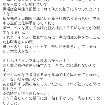
端から端くらい離れていて
職場は全然違う部屋でそれで何かの拍子にうつったという
のなら
私が先週３日間位一緒にいた新入社員のＫＢっちや 早退
する直前に仕事手伝ってくれて
ボールペンを貸してあげた新入社員のＴＥＭちゃんが心配
でなりません。
それと インフル検査する時に 鼻に検査の棒をつっこん
だお医者さんの顔に
思いっきり はぁ～～って 熱い息を吹きかけてしまっ
た。大丈夫かな・・・
久しぶりのインフルは超きつかった！！
頭と喉と腰や身体が痛すぎて きついのに眠れないんで
す。
イナビルかな？吸引する薬を薬局ですぐ吸わせてくれたけ
ど なかなか効かなくて
あと緩和する薬をもらっていたから それが効いてる間は
眠れたので
薬の時間が待ち遠しかった。
丸２日寝たらその翌日には 熱も下がって 痛みもなくな
りました。