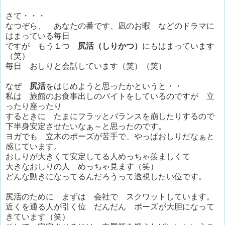
さて・・・
なつぞら、 あなたの番です、凪のお暇 などのドラマに
はまっている毎日
ですが もう１つ
尻活（しりかつ）
にもはまっています
（笑）
毎日 おしりと会話しています（笑）（笑）
なぜ
尻活
をはじめようと思ったかというと・・
私は 旅館のお食事出しのバイトをしているのですが 立
ったり座ったり
するときに たまにフラッとバランスを崩したりするので
下半身安定させたいなぁ～と思ったのです。
ヨガでも 立木のポーズが苦手で、やっぱおしりだなぁと
感じています。
おしりが大きくて安定してる人めっちゃ羨ましくて
大きなおしりの人 めっちゃ見ます（笑）
どんな動きになってるんだろうって透視したい位です。
尻活のために まずは 会社で スクワットしています。
近くを通る人が引く位 だんだん ポーズが大胆になって
きています（笑）