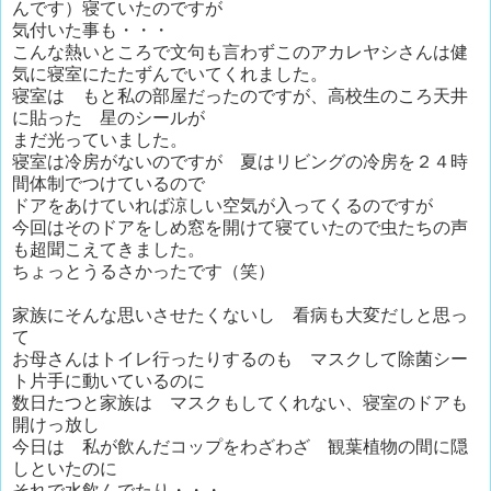
んです）寝ていたのですが
気付いた事も・・・
こんな熱いところで文句も言わずこのアカレヤシさんは健
気に寝室にたたずんでいてくれました。
寝室は もと私の部屋だったのですが、高校生のころ天井
に貼った 星のシールが
まだ光っていました。
寝室は冷房がないのですが 夏はリビングの冷房を２４時
間体制でつけているので
ドアをあけていれば涼しい空気が入ってくるのですが
今回はそのドアをしめ窓を開けて寝ていたので虫たちの声
も超聞こえてきました。
ちょっとうるさかったです（笑）
家族にそんな思いさせたくないし 看病も大変だしと思っ
て
お母さんはトイレ行ったりするのも マスクして除菌シー
ト片手に動いているのに
数日たつと家族は マスクもしてくれない、寝室のドアも
開けっ放し
今日は 私が飲んだコップをわざわざ 観葉植物の間に隠
しといたのに
それで水飲んでたり・・・