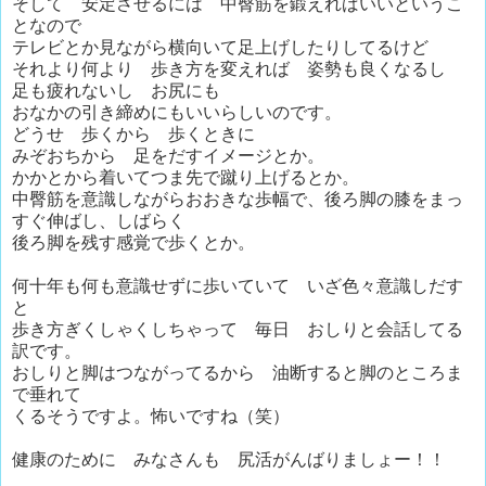
そして 安定させるには 中臀筋を鍛えればいいというこ
となので
テレビとか見ながら横向いて足上げしたりしてるけど
それより何より 歩き方を変えれば 姿勢も良くなるし
足も疲れないし お尻にも
おなかの引き締めにもいいらしいのです。
どうせ 歩くから 歩くときに
みぞおちから 足をだすイメージとか。
かかとから着いてつま先で蹴り上げるとか。
中臀筋を意識しながらおおきな歩幅で、後ろ脚の膝をまっ
すぐ伸ばし、しばらく
後ろ脚を残す感覚で歩くとか。
何十年も何も意識せずに歩いていて いざ色々意識しだす
と
歩き方ぎくしゃくしちゃって 毎日 おしりと会話してる
訳です。
おしりと脚はつながってるから 油断すると脚のところま
で垂れて
くるそうですよ。怖いですね（笑）
健康のために みなさんも 尻活がんばりましょー！！