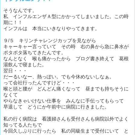
そうなんです。
私 インフルエンザＡ型にかかってしまいました。この時
期に！！
インフルは 本当にいきなりやってきます。
９/５ キリンチャレンジカップを見ながら
キャーキャー言っていて その時 右の鼻から急に鼻水が
ポタポタ落ちてきたんです。
なんとなく 喉も痛かったから ブログ書き終えて 葛根
湯飲んで寝ました。
翌日・・・
だーるいなー、熱っぽい。でも今休めないしなぁ。
って会社行ったんですけど・・・
喉と頭と腰が どんどん痛くなって 昼までも持ちそうに
なくて
やらなきゃいけない仕事を みんなに手伝ってもらって
早退して どうにか午前中に病院に行きました。
私の行く病院は 看護婦さんも受付さんも病院以外でよく
知ってる人たちで
今回久しぶりに行ったら 私の同級生まで受付にいて と