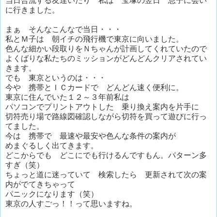
当日合流する友達いたり 私は 宝塚の翌日 息子に会い
に行きました。
まぁ そんなこんなで当日・・・
私とＭ子は 朝イチの飛行機で東京に向いました。
色んな細かい段取りをＮちゃんが計画してくれていたので
よくばりな私たちのミッションがどんどんクリアされてい
きます。
でも 東京というのは・・・
今や 携帯とＩＣカードで どんどん速く便利に。
東京に住んでいた１２～３年前私は
パソコンでプリントアウトした 乗り換え案内を片手に
切符売り場で路線図確認しながら切符を買って遊びに行っ
てました。
今は 携帯で 最速や最安や色んな条件の案内が
めまぐるしく出てきます。
どこからでも どこにでも行けるんですもん。パターン多
すぎ（笑）
ちょっと道に迷っていて 検索したら 更新されて次の案
内がでてきちゃって
パニックになります（笑）
東京の人すごっ！！って思いますね。