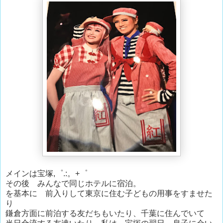
メインは宝塚,゜.:。+゜
その後 みんなで同じホテルに宿泊。
を基本に 前入りして東京に住む子どもの用事をすませた
り
鎌倉方面に前泊する友だちもいたり、千葉に住んでいて