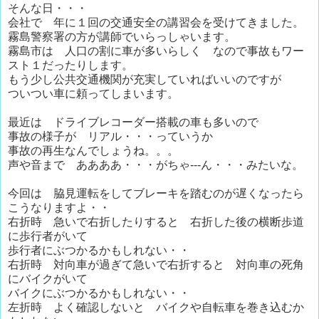
そんな日・・・
会社で 年に１回の交通安全の講習会を受けてきました。
霧島警察署の方が講師でいらっしゃいます。
霧島市は 人口の割に車が多いらしく なので事故もワー
スト１だったりします。
もう少し公共交通機関が充実していればいいのですが
ついつい車に頼ってしまいます。
最近は ドライブレコーダー搭載の車も多いので
事故の様子が リアル・・・っていうか
事故の再生なんでしょうね。。。
声や音まで ああああ・・・がちゃ---ん・・・みたいな。
今回は 脇見運転をしてブレーキを踏むのが遅くなったら
こうなりますよ・・
右折時 急いで右折したりすると 右折した後の横断歩道
に歩行者がいて
歩行者にぶつかるかもしれない・・
右折時 対向車が過ぎて急いで右折すると 対向車の死角
にバイクがいて
バイクにぶつかるかもしれない・・
左折時 よく確認しないと バイクや自転車を巻き込むか