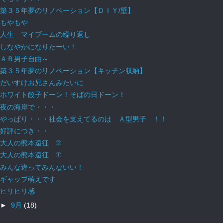
築３５年夢のリノベーション【ＤＩＹ/壁】
もやもや
人生 マイブームの繰り返し
しなやかになりたーい！
ＡＢ男子自由～
築３５年夢のリノベーション【キッチン収納】
だいすけお兄さんみたいに
ホワイト餃子ドーン！そばの日ドーン！
夜の海岸で・・・
やっぱり・・・社会を支えてるのは Ａ型男子 ！！
好評につき・・
大人の熊本遠征 ②
大人の熊本遠征 ①
みんな違ってみんないい！
ギャップ萌えです
ヒリヒリ感
►
9月
(18)