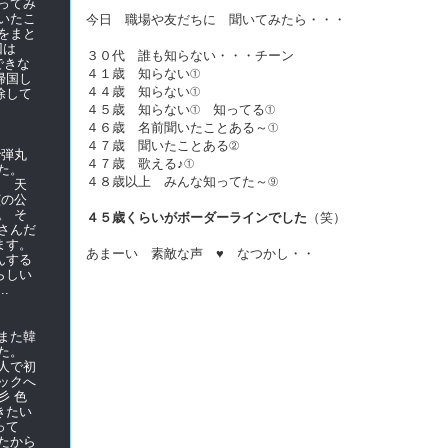
ってみ
いたこ
今日 職場や友だちに 聞いてみたら・・・
をまと
前回は
３０代 誰も知らない・・・チーン
できな
４１歳 知らない①
帰国し
４４歳 知らない①
除して
４５歳 知らない① 知ってる①
４６歳 名前聞いたことある～①
４７歳 聞いたことある②
で弾丸
４７歳 歌える♪①
た。
４８歳以上 みんな知ってた～⑨
て 天
演の公
。 そ
４５歳くらいがボーダーラインでした
（笑）
さんだ
ます。
あまーい 素敵な声 ♥ なつかし・・
んする
らしい
.
また韓
た。
人で初
ックへ
彡 色
きたい
使って
たから