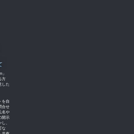
て
om」
る方
意した
トを自
問合せ
氏名や
の開示
かし、
可な
・共有