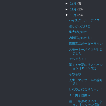
►
12月
(3)
►
11月
(13)
▼
10月
(23)
ハイスクール デイズ
激しかったけど・・・
集大成なのか
内転筋なのかも！！
原田真二ボーダーライン
スモーキーボイスがしみ
ました
でちゃう！！
築３５年夢のリノベーシ
ョン【ＤＩＹ/壁】
もやもや
人生 マイブームの繰り
返し
しなやかになりたーい！
ＡＢ男子自由～
築３５年夢のリノベーシ
ョン【キッチン収納】