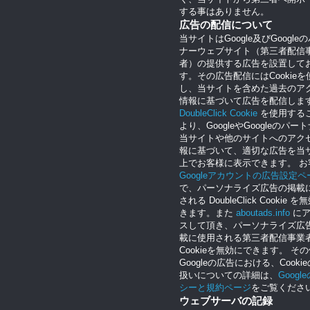
する事はありません。
広告の配信について
当サイトはGoogle及びGoogle
ナーウェブサイト（第三者配信
者）の提供する広告を設置して
す。その広告配信にはCookieを
し、当サイトを含めた過去のア
情報に基づいて広告を配信しま
DoubleClick Cookie
を使用する
より、GoogleやGoogleのパー
当サイトや他のサイトへのアク
報に基づいて、適切な広告を当
上でお客様に表示できます。 お
Googleアカウントの広告設定ペ
で、パーソナライズ広告の掲載
される DoubleClick Cookie 
きます。また
aboutads.info
にア
スして頂き、パーソナライズ広
載に使用される第三者配信事業
Cookieを無効にできます。 そ
Googleの広告における、Cooki
扱いについての詳細は、
Googl
シーと規約ページ
をご覧くださ
ウェブサーバの記録