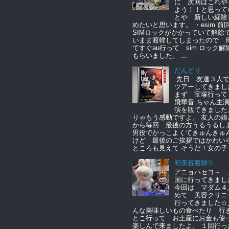
に 次回はこれや
よう！！と思って
とや 新しい経験
めたいと思います。 ・esim 
SIMロックがかかっていて解除
いまま渡韓してしまったので 
てすぐau行って sim ロック解
もらいました。 ...
だんどり
先日 友達３人
ツアーしてきまし
まず 宝塚行っ
飛華音 ちゃん主
演を観てきました
りゃもう感動ですよ。 友人の娘
から毎回 最後の方うるうるし
男役でかっこよくてきゅんきゅ
けど 最後のご挨拶ではかわい
ところも見えて そうだ！女の子..
初美容渡韓①
アニョハセヨ～ 
国に行ってきまし
今回は マダム４
めて 美容クリニ
行ってきました☆
んな美味しいもの食べたり 行
とこ行って お土産にお金も
楽しんで来ましたよ。 １回行っ