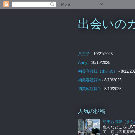
出会いのカケ
八王子
- 10/21/2025
Army
- 10/19/2025
初美容渡韓（まとめ）
- 8/12/20
初美容渡韓②
- 8/10/2025
初美容渡韓①
- 8/10/2025
人気の投稿
初美容渡韓（まと
色んなところにBT
て 前回の初渡韓