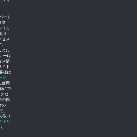
のパート
事業
おりま
使用
クセス
す。
ことに
トナーは
セス情
サイト
客様は
ージ
に使用
を無効にで
クセ
告の掲
者の
の他、
eの取り
eのポリ
い。