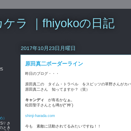
ラ ｜fhiyokoの日記
2017年10月23日月曜日
原田真二ボーダーライン
25
昨日のブログ・・・
原田真二の タイム・トラベル をスピッツの草野さんがカ
原田真二さん 知ってますか？（笑）
キャンディ
が有名かなぁ。
松田聖子さんとも噂が(*´艸`)
shinji-harada.com
め）
S♡ さ
今も 素敵に活動されてるみたいですね！！
のとき