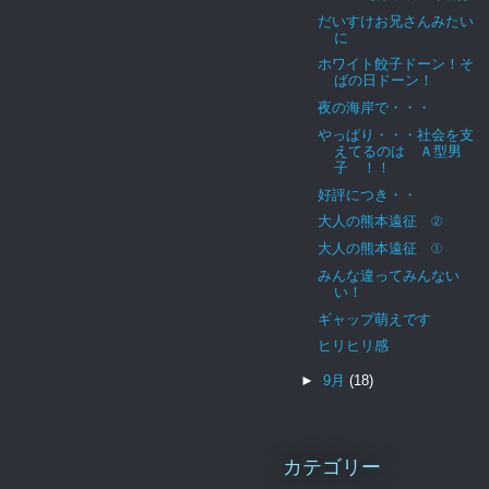
だいすけお兄さんみたい
に
ホワイト餃子ドーン！そ
ばの日ドーン！
夜の海岸で・・・
やっぱり・・・社会を支
えてるのは Ａ型男
子 ！！
好評につき・・
大人の熊本遠征 ②
大人の熊本遠征 ①
みんな違ってみんない
い！
ギャップ萌えです
ヒリヒリ感
►
9月
(18)
カテゴリー