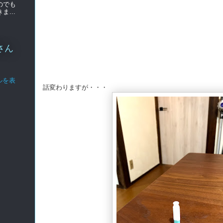
のでも
...
さん
ルを表
話変わりますが・・・