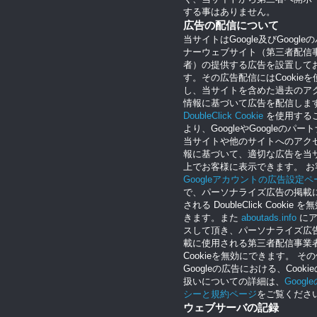
する事はありません。
広告の配信について
当サイトはGoogle及びGoogle
ナーウェブサイト（第三者配信
者）の提供する広告を設置して
す。その広告配信にはCookieを
し、当サイトを含めた過去のア
情報に基づいて広告を配信しま
DoubleClick Cookie
を使用する
より、GoogleやGoogleのパー
当サイトや他のサイトへのアク
報に基づいて、適切な広告を当
上でお客様に表示できます。 お
Googleアカウントの広告設定ペ
で、パーソナライズ広告の掲載
される DoubleClick Cookie 
きます。また
aboutads.info
にア
スして頂き、パーソナライズ広
載に使用される第三者配信事業
Cookieを無効にできます。 そ
Googleの広告における、Cooki
扱いについての詳細は、
Googl
シーと規約ページ
をご覧くださ
ウェブサーバの記録