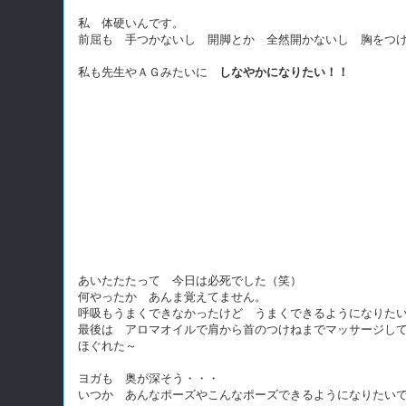
私 体硬いんです。
前屈も 手つかないし 開脚とか 全然開かないし 胸をつ
私も先生やＡＧみたいに
しなやかになりたい！！
あいたたたって 今日は必死でした（笑）
何やったか あんま覚えてません。
呼吸もうまくできなかったけど うまくできるようになりた
最後は アロマオイルで肩から首のつけねまでマッサージし
ほぐれた～
ヨガも 奥が深そう・・・
いつか あんなポーズやこんなポーズできるようになりたい