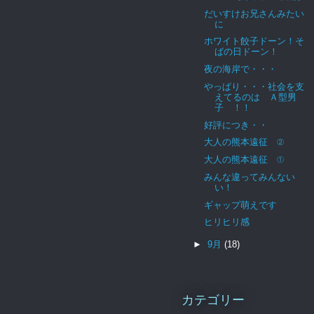
だいすけお兄さんみたい
に
ホワイト餃子ドーン！そ
ばの日ドーン！
夜の海岸で・・・
やっぱり・・・社会を支
えてるのは Ａ型男
子 ！！
好評につき・・
大人の熊本遠征 ②
大人の熊本遠征 ①
みんな違ってみんない
い！
ギャップ萌えです
ヒリヒリ感
►
9月
(18)
カテゴリー