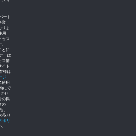
のパート
事業
おりま
使用
クセス
す。
ことに
トナーは
セス情
サイト
客様は
ージ
に使用
を無効にで
クセ
告の掲
者の
の他、
eの取り
eのポリ
い。