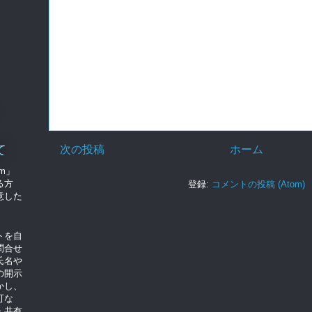
て
次の投稿
ホーム
om」
る方
登録:
コメントの投稿 (Atom)
意した
トを自
問合せ
氏名や
の開示
かし、
可な
・共有