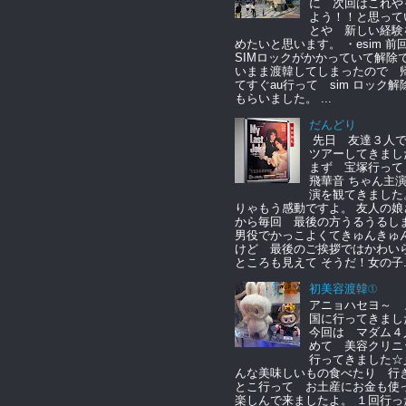
に 次回はこれや
よう！！と思って
とや 新しい経験
めたいと思います。 ・esim 
SIMロックがかかっていて解除
いまま渡韓してしまったので 
てすぐau行って sim ロック解
もらいました。 ...
だんどり
先日 友達３人
ツアーしてきまし
まず 宝塚行っ
飛華音 ちゃん主
演を観てきました
りゃもう感動ですよ。 友人の娘
から毎回 最後の方うるうるし
男役でかっこよくてきゅんきゅ
けど 最後のご挨拶ではかわい
ところも見えて そうだ！女の子..
初美容渡韓①
アニョハセヨ～ 
国に行ってきまし
今回は マダム４
めて 美容クリニ
行ってきました☆
んな美味しいもの食べたり 行
とこ行って お土産にお金も
楽しんで来ましたよ。 １回行っ