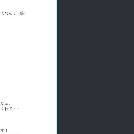
けてなんて（笑）
いなぁ。
てくれて・・
です！