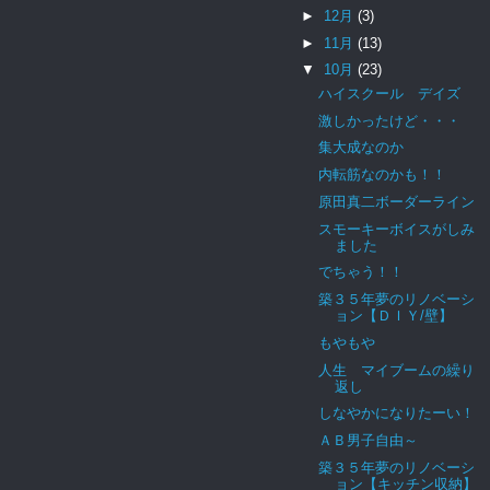
►
12月
(3)
►
11月
(13)
▼
10月
(23)
ハイスクール デイズ
激しかったけど・・・
集大成なのか
内転筋なのかも！！
原田真二ボーダーライン
スモーキーボイスがしみ
ました
でちゃう！！
築３５年夢のリノベーシ
ョン【ＤＩＹ/壁】
もやもや
人生 マイブームの繰り
返し
しなやかになりたーい！
ＡＢ男子自由～
築３５年夢のリノベーシ
ョン【キッチン収納】