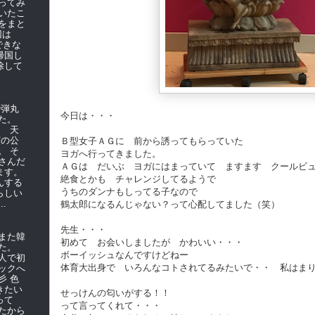
ってみ
いたこ
をまと
前回は
できな
帰国し
除して
で弾丸
今日は・・・
た。
て 天
演の公
Ｂ型女子ＡＧに 前から誘ってもらっていた
。 そ
ヨガへ行ってきました。
さんだ
ＡＧは だいぶ ヨガにはまっていて ますます クールビ
ます。
絶食とかも チャレンジしてるようで
んする
うちのダンナもしってる子なので
らしい
.
鶴太郎になるんじゃない？って心配してました（笑）
先生・・・
また韓
初めて お会いしましたが かわいい・・・
た。
ボーイッシュなんですけどねー
人で初
体育大出身で いろんなコトされてるみたいで・・ 私はま
ックへ
彡 色
きたい
せっけんの匂いがする！！
使って
って言ってくれて・・・
たから