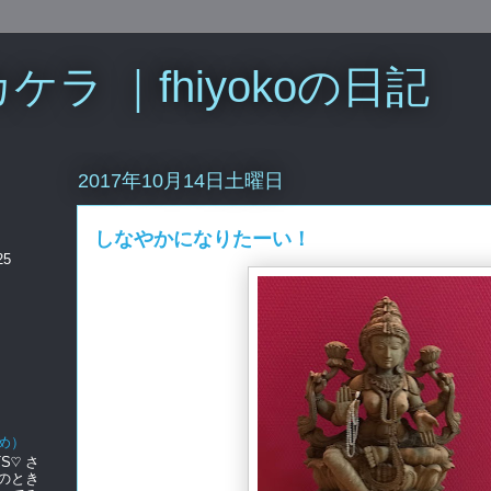
ラ ｜fhiyokoの日記
2017年10月14日土曜日
しなやかになりたーい！
25
め）
S♡ さ
のとき