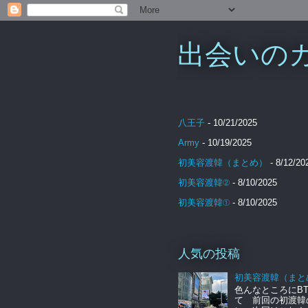
出会いのカケ
八王子
- 10/21/2025
Army
- 10/19/2025
初美容渡韓（まとめ）
- 8/12/20
初美容渡韓②
- 8/10/2025
初美容渡韓①
- 8/10/2025
人気の投稿
初美容渡韓（まと
色んなところにBT
て 前回の初渡韓