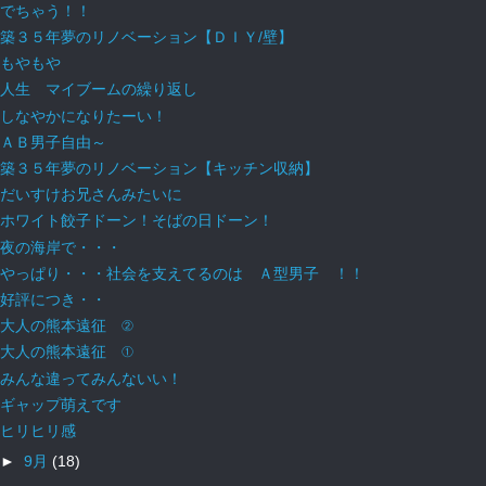
でちゃう！！
築３５年夢のリノベーション【ＤＩＹ/壁】
もやもや
人生 マイブームの繰り返し
しなやかになりたーい！
ＡＢ男子自由～
築３５年夢のリノベーション【キッチン収納】
だいすけお兄さんみたいに
ホワイト餃子ドーン！そばの日ドーン！
夜の海岸で・・・
やっぱり・・・社会を支えてるのは Ａ型男子 ！！
好評につき・・
大人の熊本遠征 ②
大人の熊本遠征 ①
みんな違ってみんないい！
ギャップ萌えです
ヒリヒリ感
►
9月
(18)