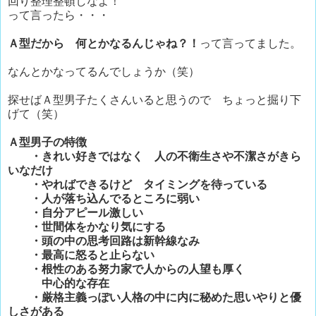
回り整理整頓しなよ！
って言ったら・・・
Ａ型だから 何とかなるんじゃね？！
って言ってました。
なんとかなってるんでしょうか（笑）
探せばＡ型男子たくさんいると思うので ちょっと掘り下
げて（笑）
Ａ型男子の特徴
・きれい好きではなく 人の不衛生さや不潔さがきら
いなだけ
・やればできるけど タイミングを待っている
・人が落ち込んでるところに弱い
・自分アピール激しい
・世間体をかなり気にする
・頭の中の思考回路は新幹線なみ
・最高に怒ると止らない
・根性のある努力家で人からの人望も厚く
中心的な存在
・厳格主義っぽい人格の中に内に秘めた思いやりと優
しさがある