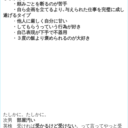
・頼みごとを断るのが苦手
・自ら企画を立てるより､与えられた仕事を完璧に成し
遂げるタイプ
・
他人に厳しく自分に甘い
・してもらうっていう行為が好き
・
自己表現が下手で不器用
・３度の飯より褒められるのが大好き
たしかに。たしかに。
次男
部屋汚い
英検 受ければ
受かるけど受けない
。って言ってやっと受