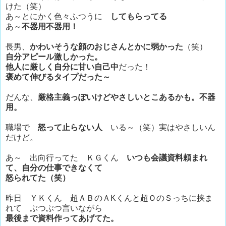
けた（笑）
あ～とにかく色々ふつうに
してもらってる
あ～
不器用不器用！
長男、
かわいそうな顔のおじさんとかに弱かった
（笑）
自分アピール激しかった。
他人に厳しく自分に甘い自己中
だった！
褒めて伸びるタイプだった～
だんな、
厳格主義っぽいけどやさしいとこあるかも。不器
用。
職場で
怒って止らない人
いる～（笑）実はやさしいん
だけど。
あ～ 出向行ってた ＫＧくん
いつも会議資料頼まれ
て、自分の仕事できなくて
怒られてた（笑）
昨日 ＹＫくん 超ＡＢのＡKくんと超ＯのＳっちに挟ま
れて ぶつぶつ言いながら
最後まで資料作ってあげてた。