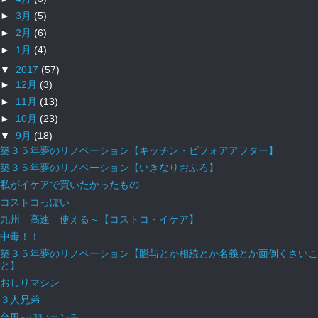
►
3月
(5)
►
2月
(6)
►
1月
(4)
▼
2017
(57)
►
12月
(3)
►
11月
(13)
►
10月
(23)
▼
9月
(18)
築３５年夢のリノベーション【キッチン・ビフォアアフター】
築３５年夢のリノベーション【いきなりおふろ】
私がイケアで買いたかったもの
コストコっぽい
九州 高速 使える～【コストコ・イケア】
中毒！！
築３５年夢のリノベーション【贈与とか相続とか名義とか面倒くさいこ
と】
おしりマシン
３人兄弟
台風っぽいランチ