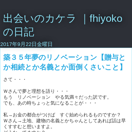
出会いのカケラ ｜fhiyoko
の日記
2017年9月22日金曜日
築３５年夢のリノベーション【贈与と
か相続とか名義とか面倒くさいこと】
さて・・・
Ｗさんで夢と理想を語り・・・
もう リノベーション やる気満々だった訳です。
でも、あの時ちょっと気になることが・・・
私→お金の都合がつけば すぐ始められるものですか？
Ｗさん→土地、建物の名義とかちゃんとしてあれば話は早
くすすむと想いますよ。