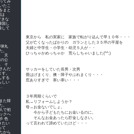
ってみ
いたこ
をまと
前回は
できな
帰国し
除して
東京から 私の実家に 家族で転がり込んで早１０年・・・
父が亡くなったばかりの ガランとした３５坪の平屋を
で弾丸
夫婦と中学生・小学生・幼児５人が・・
た。
ひっちゃかめっちゃか 荒らしちゃいました(^^;)
て 天
演の公
。 そ
さんだ
サッカーをしていた長男・次男
ます。
畳はげまくり、襖・障子やぶれまくり・・・
んする
窓ありすぎで 寒い寒い・・・
らしい
.
３年周期くらいで
また韓
私→リフォームしようか？
た。
母→お金ないでしょ。
人で初
今から子どもたちにお金いるのに。
ックへ
そんなお金あったら貯金しなさい。
彡 色
きたい
って言われて諦めていたけど・・・
使って
たから