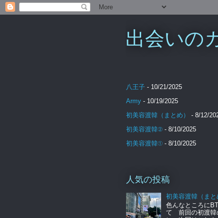
出会いのカケ
八王子
- 10/21/2025
Army
- 10/19/2025
初美容渡韓（まとめ）
- 8/12/20
初美容渡韓②
- 8/10/2025
初美容渡韓①
- 8/10/2025
人気の投稿
初美容渡韓（まと
色んなところにBT
て 前回の初渡韓