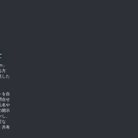
て
om」
る方
意した
トを自
問合せ
氏名や
の開示
かし、
可な
・共有