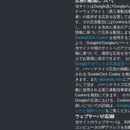
広告の配信について
当サイトはGoogle及びGoogle
ナーウェブサイト（第三者配信
者）の提供する広告を設置して
す。その広告配信にはCookieを
し、当サイトを含めた過去のア
情報に基づいて広告を配信しま
DoubleClick Cookie
を使用する
より、GoogleやGoogleのパー
当サイトや他のサイトへのアク
報に基づいて、適切な広告を当
上でお客様に表示できます。 お
Googleアカウントの広告設定ペ
で、パーソナライズ広告の掲載
される DoubleClick Cookie 
きます。また
aboutads.info
にア
スして頂き、パーソナライズ広
載に使用される第三者配信事業
Cookieを無効にできます。 そ
Googleの広告における、Cooki
扱いについての詳細は、
Googl
シーと規約ページ
をご覧くださ
ウェブサーバの記録
当サイトのウェブサーバは、利
コンピュータのIPアドレスを自