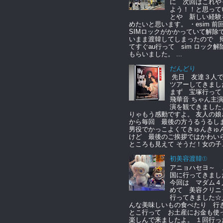
に 次回はこれや
よう！！と思って
とや 新しい経験
めたいと思います。 ・esim 
SIMロックがかかっていて解除
いまま渡韓してしまったので 
てすぐau行って sim ロック解
もらいました。 ...
だんどり
先日 友達３人
ツアーしてきまし
まず 宝塚行っ
飛華音 ちゃん主
演を観てきました
りゃもう感動ですよ。 友人の娘
から毎回 最後の方うるうるし
男役でかっこよくてきゅんきゅ
けど 最後のご挨拶ではかわい
ところも見えて そうだ！女の子..
初美容渡韓①
アニョハセヨ～ 
国に行ってきまし
今回は マダム４
めて 美容クリニ
行ってきました☆
んな美味しいもの食べたり 行
とこ行って お土産にお金も
楽しんで来ましたよ。 １回行っ