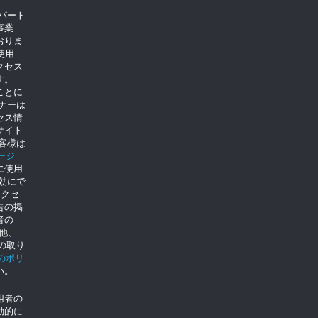
のパート
事業
おりま
使用
クセス
す。
ことに
トナーは
セス情
サイト
客様は
ージ
に使用
を無効にで
クセ
告の掲
者の
の他、
eの取り
eのポリ
い。
用者の
動的に