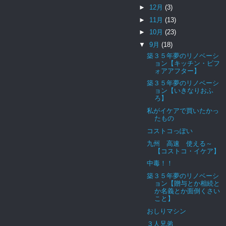
►
12月
(3)
►
11月
(13)
►
10月
(23)
▼
9月
(18)
築３５年夢のリノベーシ
ョン【キッチン・ビフ
ォアアフター】
築３５年夢のリノベーシ
ョン【いきなりおふ
ろ】
私がイケアで買いたかっ
たもの
コストコっぽい
九州 高速 使える～
【コストコ・イケア】
中毒！！
築３５年夢のリノベーシ
ョン【贈与とか相続と
か名義とか面倒くさい
こと】
おしりマシン
３人兄弟