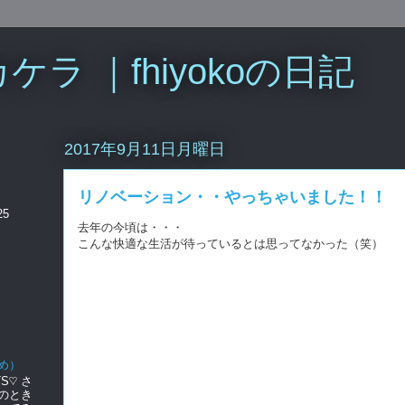
ラ ｜fhiyokoの日記
2017年9月11日月曜日
リノベーション・・やっちゃいました！！
25
去年の今頃は・・・
こんな快適な生活が待っているとは思ってなかった（笑）
め）
S♡ さ
のとき