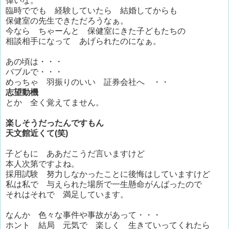
偉いな。
臨時ででも 経験していたら 結婚してからも
保健室の先生できただろうなぁ。
今なら ちゃーんと 保健室にきた子どもたちの
相談相手になって あげられたのになぁ。
あの頃は・・・
バブルで・・・
めっちゃ 羽振りのいい 証券会社へ ・・
志望動機
とか 全く覚えてません。
楽しそうだったんですもん
天文館近くて(笑)
子どもに ああだこうだ言いますけど
本人次第ですよね。
採用試験 努力しなかったことに後悔はしていますけど
私は私で 与えられた場所で一生懸命がんばったので
それはそれで 満足しています。
なんか 色々な事件や事故があって・・・
ホント 結局 元気で 楽しく 生きていってくれたら