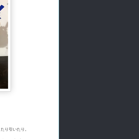
～
したり引いたり。