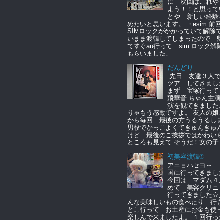
に 次回はこれや
よう！！と思って
とや 新しい経験
めたいと思います。 ・esim 
SIMロックがかかっていて解除
いまま渡韓してしまったので 
てすぐau行って sim ロック解
もらいました。 ...
だんどり
先日 友達３人
ツアーしてきまし
まず 宝塚行っ
飛華音 ちゃん主
演を観てきました
りゃもう感動ですよ。 友人の娘
から毎回 最後の方うるうるし
男役でかっこよくてきゅんきゅ
けど 最後のご挨拶ではかわい
ところも見えて そうだ！女の子..
初美容渡韓①
アニョハセヨ～ 
国に行ってきまし
今回は マダム４
めて 美容クリニ
行ってきました☆
んな美味しいもの食べたり 行
とこ行って お土産にお金も
楽しんで来ましたよ。 １回行っ