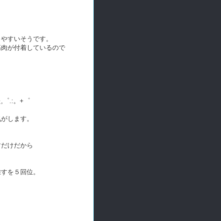
出やすいそうです。
筋肉が付着しているので
゜.:。+゜
気がします。
すだけだから
離すを５回位。