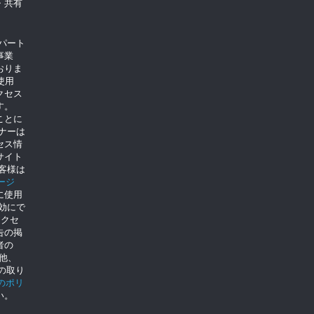
・共有
のパート
事業
おりま
使用
クセス
す。
ことに
トナーは
セス情
サイト
客様は
ージ
に使用
を無効にで
クセ
告の掲
者の
の他、
eの取り
eのポリ
い。