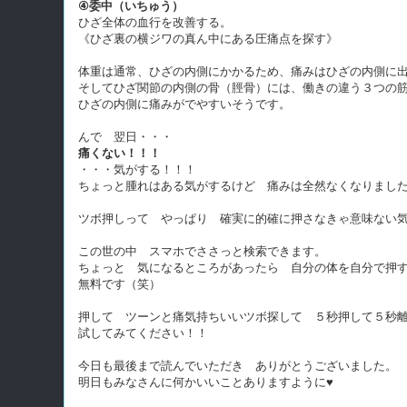
④委中（いちゅう）
ひざ全体の血行を改善する。
《ひざ裏の横ジワの真ん中にある圧痛点を探す》
体重は通常、ひざの内側にかかるため、痛みはひざの内側に
そしてひざ関節の内側の骨（脛骨）には、働きの違う３つの
ひざの内側に痛みがでやすいそうです。
んで 翌日・・・
痛くない！！！
・・・気がする！！！
ちょっと腫れはある気がするけど 痛みは全然なくなりました,
ツボ押しって やっぱり 確実に的確に押さなきゃ意味ない
この世の中 スマホでささっと検索できます。
ちょっと 気になるところがあったら 自分の体を自分で押
無料です（笑）
押して ツーンと痛気持ちいいツボ探して ５秒押して５秒
試してみてください！！
今日も最後まで読んでいただき ありがとうございました。
明日もみなさんに何かいいことありますように♥