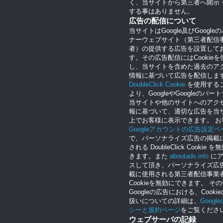
く、当サイトから第三者へ開示
する事はありません。
広告の配信について
当サイトはGoogle及びGoogle
ナーウェブサイト（第三者配信
者）の提供する広告を設置して
す。その広告配信にはCookieを
し、当サイトを含めた過去のア
情報に基づいて広告を配信しま
DoubleClick Cookie
を使用する
より、GoogleやGoogleのパー
当サイトや他のサイトへのアク
報に基づいて、適切な広告を当
上でお客様に表示できます。 お
Googleアカウントの広告設定ペ
で、パーソナライズ広告の掲載
される DoubleClick Cookie 
きます。また
aboutads.info
にア
スして頂き、パーソナライズ広
載に使用される第三者配信事業
Cookieを無効にできます。 そ
Googleの広告における、Cooki
扱いについての詳細は、
Googl
シーと規約ページ
をご覧くださ
ウェブサーバの記録