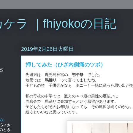
ラ ｜fhiyokoの日記
2019年2月26日火曜日
押してみた（ひざ内側痛のツボ）
25
先週末は 鹿児島神宮の
初午祭
でした。
地元では
馬踊り
って言ってましたね。
子どもの頃 子供会かなぁ ポニーと一緒に踊った思い出が
私の母校の中学では 数えの４３歳の男性の厄払いに
同窓会で 馬踊りに参加するという風習があります。
子どもたちがそのお年頃になっても その風習は続くのかな
続くといいなと思っています。
め）
S♡ さ
のとき