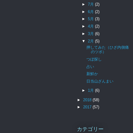
►
7月
(2)
►
6月
(2)
►
5月
(3)
►
4月
(2)
►
3月
(6)
▼
2月
(5)
押してみた（ひざ内側痛
のツボ）
つぼ探し
占い
新鮮か
日当山ざんまい
►
1月
(6)
►
2018
(58)
►
2017
(57)
カテゴリー