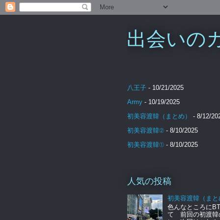
出会いのカケ
八王子
- 10/21/2025
Army
- 10/19/2025
初美容渡韓（まとめ）
- 8/12/20
初美容渡韓②
- 8/10/2025
初美容渡韓①
- 8/10/2025
人気の投稿
初美容渡韓（まと
色んなところにBT
て 前回の初渡韓