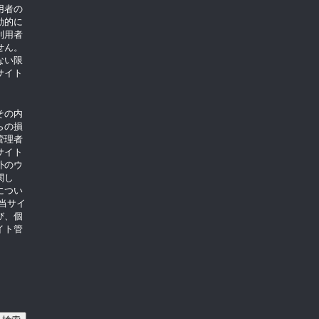
用者の
動的に
利用者
せん。
ない限
サイト
。
その内
らの損
管理者
サイト
外のウ
関し
につい
当サイ
び、個
イト管