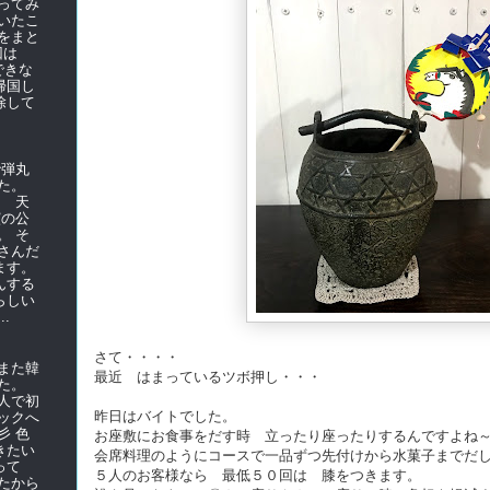
ってみ
いたこ
をまと
前回は
できな
帰国し
除して
で弾丸
た。
て 天
演の公
。 そ
さんだ
ます。
んする
らしい
.
さて・・・・
また韓
最近 はまっているツボ押し・・・
た。
人で初
昨日はバイトでした。
ックへ
彡 色
お座敷にお食事をだす時 立ったり座ったりするんですよね
きたい
会席料理のようにコースで一品ずつ先付けから水菓子までだ
使って
５人のお客様なら 最低５０回は 膝をつきます。
たから