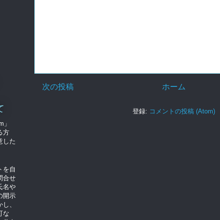
次の投稿
ホーム
て
登録:
コメントの投稿 (Atom)
om」
る方
意した
トを自
問合せ
氏名や
の開示
かし、
可な