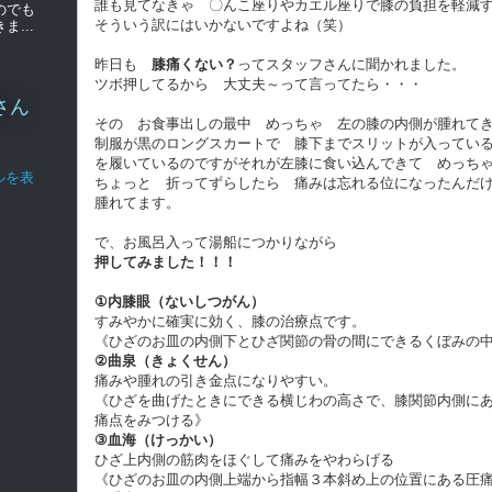
誰も見てなきゃ 〇んこ座りやカエル座りで膝の負担を軽減
のでも
そういう訳にはいかないですよね（笑）
...
昨日も
膝痛くない？
ってスタッフさんに聞かれました。
ツボ押してるから 大丈夫～って言ってたら・・・
さん
その お食事出しの最中 めっちゃ 左の膝の内側が腫れて
制服が黒のロングスカートで 膝下までスリットが入ってい
を履いているのですがそれが左膝に食い込んできて めっち
ルを表
ちょっと 折ってずらしたら 痛みは忘れる位になったんだ
腫れてます。
で、お風呂入って湯船につかりながら
押してみました！！！
①内膝眼（ないしつがん）
すみやかに確実に効く、膝の治療点です。
《ひざのお皿の内側下とひざ関節の骨の間にできるくぼみの
②曲泉（きょくせん）
痛みや腫れの引き金点になりやすい。
《ひざを曲げたときにできる横じわの高さで、膝関節内側に
痛点をみつける》
③血海（けっかい）
ひざ上内側の筋肉をほぐして痛みをやわらげる
《ひざのお皿の内側上端から指幅３本斜め上の位置にある圧