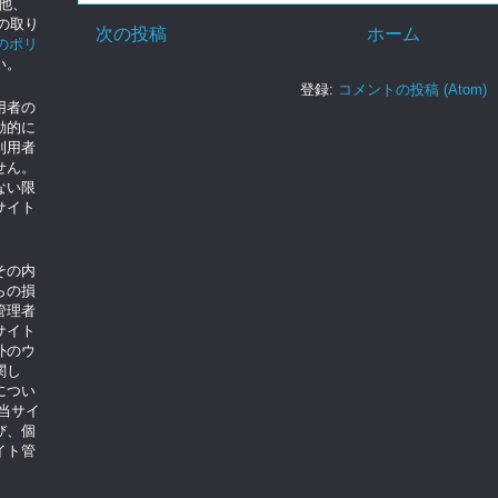
の他、
eの取り
次の投稿
ホーム
eのポリ
い。
登録:
コメントの投稿 (Atom)
用者の
動的に
利用者
せん。
ない限
サイト
。
その内
らの損
管理者
サイト
外のウ
関し
につい
当サイ
び、個
イト管