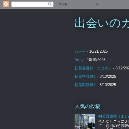
出会いのカケ
八王子
- 10/21/2025
Army
- 10/19/2025
初美容渡韓（まとめ）
- 8/12/20
初美容渡韓②
- 8/10/2025
初美容渡韓①
- 8/10/2025
人気の投稿
初美容渡韓（まと
色んなところにBT
て 前回の初渡韓