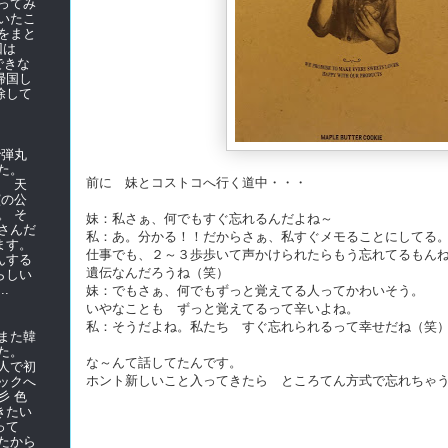
ってみ
いたこ
をまと
前回は
できな
帰国し
除して
で弾丸
た。
前に 妹とコストコへ行く道中・・・
て 天
演の公
。 そ
妹：私さぁ、何でもすぐ忘れるんだよね～
さんだ
私：あ。分かる！！だからさぁ、私すぐメモることにしてる
ます。
仕事でも、２～３歩歩いて声かけられたらもう忘れてるもん
んする
遺伝なんだろうね（笑）
らしい
.
妹：でもさぁ、何でもずっと覚えてる人ってかわいそう。
いやなことも ずっと覚えてるって辛いよね。
私：そうだよね。私たち すぐ忘れられるって幸せだね（笑
また韓
た。
な～んて話してたんです。
人で初
ホント新しいこと入ってきたら ところてん方式で忘れちゃ
ックへ
彡 色
きたい
使って
たから