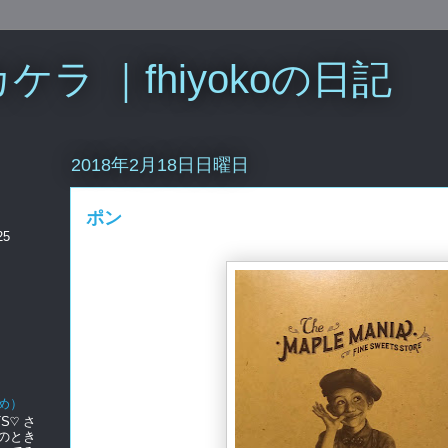
ラ ｜fhiyokoの日記
2018年2月18日日曜日
ポン
25
め）
S♡ さ
のとき