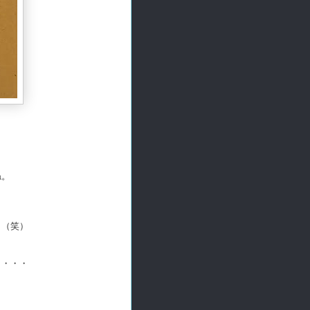
。
ね。
）（笑）
う・・・