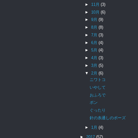
►
11月
(3)
►
10月
(6)
►
9月
(9)
►
8月
(8)
►
7月
(3)
►
6月
(4)
►
5月
(4)
►
4月
(3)
►
3月
(5)
▼
2月
(6)
ニワトコ
いやして
おふろで
ポン
ぐったり
針の糸通しのポーズ
►
1月
(4)
►
2017
(57)