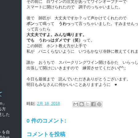
その前に 白ワインの注文があってワインオープナーで
スマートに開けられたので 調子のっちゃいました。
後で 師匠が 大丈夫ですか？って声かけてくれたので
ポン
って鳴って
うわっ
って言っちゃいました。すみません
って言ったら
大丈夫ですよ。みんな鳴ります。
でも うわっはダメです（笑）
って。
この師匠 ホント教え方が上手で
私が パニくらないように いつもかなり冷静に教えてくれ
誰か おうちで スパークリングワイン開けるかた いらっ
出張して開けにいきますので 練習させてください(^^;;
今日も最後まで 読んでいただきありがとうございます。
明日もみなさんに何かいいことありますように ♥
て
om」
時刻:
2月 18, 2018
る方
意した
0 件のコメント:
トを自
コメントを投稿
問合せ