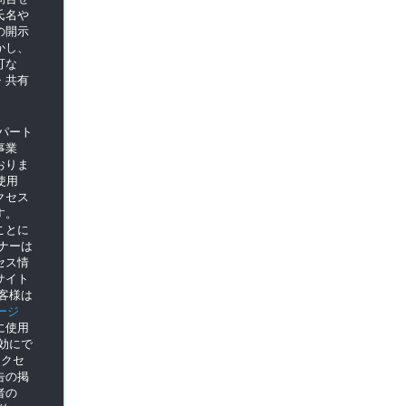
氏名や
の開示
かし、
可な
・共有
のパート
事業
おりま
使用
クセス
す。
ことに
トナーは
セス情
サイト
客様は
ージ
に使用
を無効にで
クセ
告の掲
者の