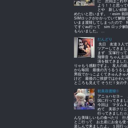
に 次回はこれや
よう！！と思って
とや 新しい経験
めたいと思います。 ・esim 
SIMロックがかかっていて解除
いまま渡韓してしまったので 
てすぐau行って sim ロック解
もらいました。 ...
だんどり
先日 友達３人
ツアーしてきまし
まず 宝塚行っ
飛華音 ちゃん主
演を観てきました
りゃもう感動ですよ。 友人の娘
から毎回 最後の方うるうるし
男役でかっこよくてきゅんきゅ
けど 最後のご挨拶ではかわい
ところも見えて そうだ！女の子..
初美容渡韓①
アニョハセヨ～ 
国に行ってきまし
今回は マダム４
めて 美容クリニ
行ってきました☆
んな美味しいもの食べたり 行
とこ行って お土産にお金も
楽しんで来ましたよ。 １回行っ