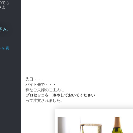
のでも
...
さん
ルを表
先日・・・
バイト先で・・・
粋なご夫婦のご主人に
プロセッコを 冷やしておいてください
って注文されました。