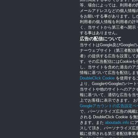
等、場合によっては、利用者の
メールアドレスなどの個人情報
をお願いする事があります。し
利用者の個人情報を利用者の許
く、当サイトから第三者へ開示
する事はありません。
広告の配信について
当サイトはGoogle及びGoogle
ナーウェブサイト（第三者配信
者）の提供する広告を設置して
す。その広告配信にはCookieを
し、当サイトを含めた過去のア
情報に基づいて広告を配信しま
DoubleClick Cookie
を使用する
より、GoogleやGoogleのパー
当サイトや他のサイトへのアク
報に基づいて、適切な広告を当
上でお客様に表示できます。 お
Googleアカウントの広告設定ペ
で、パーソナライズ広告の掲載
される DoubleClick Cookie 
きます。また
aboutads.info
にア
スして頂き、パーソナライズ広
載に使用される第三者配信事業