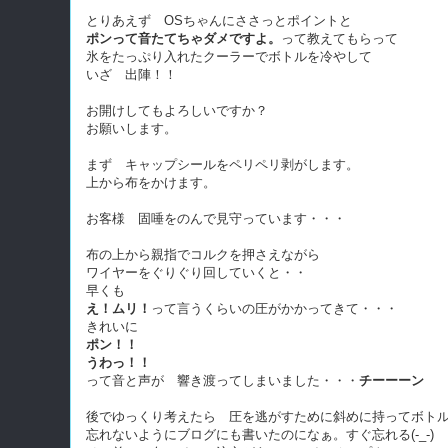
とりあえず OSちゃんにささっとポイントと
ポンって音たてちゃダメですよ。
って教えてもらって
氷をたっぷり入れたクーラーでボトルを冷やして
いざ 出陣！！
お開けしてもよろしいですか？
お願いします。
まず キャップシールをペリペリ剥がします。
上から布をかけます。
お客様 固唾をのんで見守っています・・・
布の上から親指でコルクを押さえながら
ワイヤーをぐりぐり回していくと・・
早くも
え！ムリ！
って言うくらいの圧がかかってきて・・・
きれいに
ポン！！
うわっ！！
って音と声が 響き渡ってしまいました・・・
チーーーン
後でゆっくり考えたら 圧を逃がすために斜めに持ってボト
忘れないようにブログにも書いたのになぁ。すぐ忘れる(-_-)